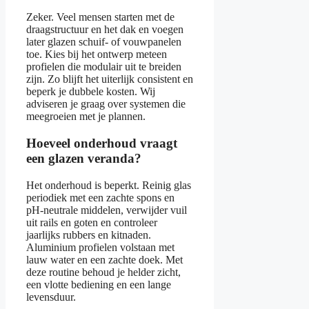
Zeker. Veel mensen starten met de
draagstructuur en het dak en voegen
later glazen schuif- of vouwpanelen
toe. Kies bij het ontwerp meteen
profielen die modulair uit te breiden
zijn. Zo blijft het uiterlijk consistent en
beperk je dubbele kosten. Wij
adviseren je graag over systemen die
meegroeien met je plannen.
Hoeveel onderhoud vraagt
een glazen veranda?
Het onderhoud is beperkt. Reinig glas
periodiek met een zachte spons en
pH-neutrale middelen, verwijder vuil
uit rails en goten en controleer
jaarlijks rubbers en kitnaden.
Aluminium profielen volstaan met
lauw water en een zachte doek. Met
deze routine behoud je helder zicht,
een vlotte bediening en een lange
levensduur.